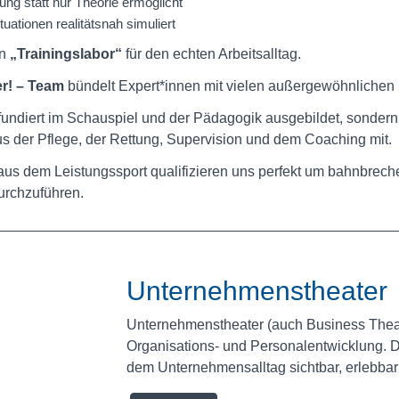
ung statt nur Theorie ermöglicht
uationen realitätsnah simuliert
in
„Trainingslabor“
für den echten Arbeitsalltag.
r! – Team
bündelt Expert*innen mit vielen außergewöhnliche
r fundiert im Schauspiel und der Pädagogik ausgebildet, sondern
s der Pflege, der Rettung, Supervision und dem Coaching mit.
us dem Leistungssport qualifizieren uns perfekt um bahnbrech
urchzuführen.
Unternehmenstheater
Unternehmenstheater (auch Business Theatr
Organisations- und Personalentwicklung. D
dem Unternehmensalltag sichtbar, erlebbar